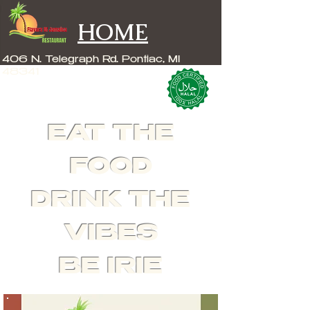
HOME
406 N. Telegraph Rd. Pontiac, MI
48341
EAT THE
FOOD
DRINK THE
VIBES
BE IRIE