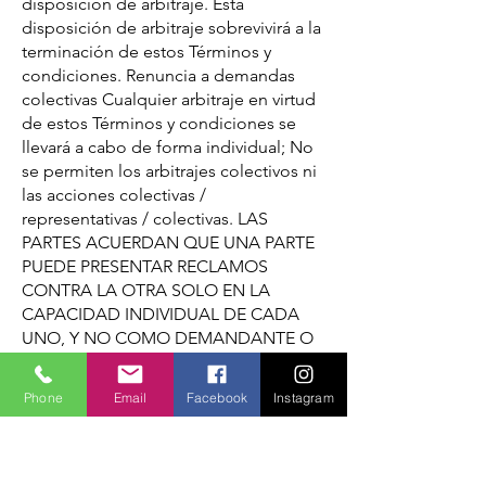
disposición de arbitraje. Esta
disposición de arbitraje sobrevivirá a la
terminación de estos Términos y
condiciones. Renuncia a demandas
colectivas Cualquier arbitraje en virtud
de estos Términos y condiciones se
llevará a cabo de forma individual; No
se permiten los arbitrajes colectivos ni
las acciones colectivas /
representativas / colectivas. LAS
PARTES ACUERDAN QUE UNA PARTE
PUEDE PRESENTAR RECLAMOS
CONTRA LA OTRA SOLO EN LA
CAPACIDAD INDIVIDUAL DE CADA
UNO, Y NO COMO DEMANDANTE O
MIEMBRO DE COLECTIVO EN
NINGÚN PROCEDIMIENTO DE CLASE
Phone
Email
Facebook
Instagram
PUTATIVO, COLECTIVO Y / O
REPRESENTATIVO, TAL COMO EN LA
FORMA DE UNA ACCIÓN GENERAL
DE ABOGADO PRIVADO EL OTRO.