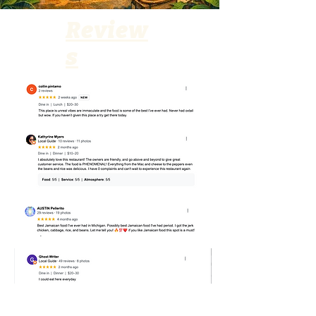
Review
s